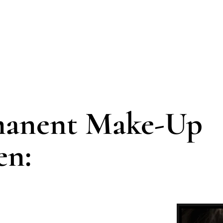
manent Make-Up
en: