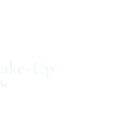
Home
Behandlungen
Unser Studio
Guts
ake-Up
ibt
.
ür langanhaltende, perfekte Schönheit. Mit dieser
igmente in die obere Hautschicht eingebracht, um
u schaffen. Diese Technik ist nahezu schmerzfrei und