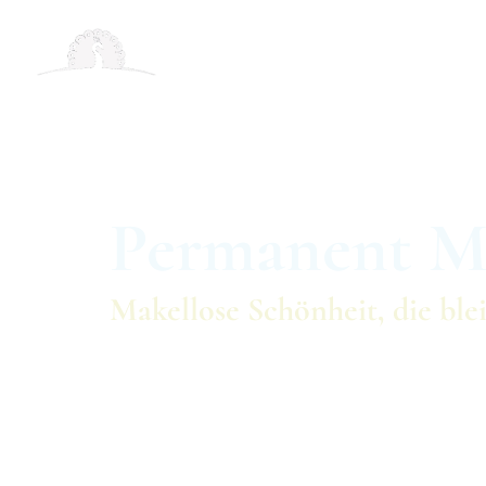
Permanent M
Makellose Schönheit, die ble
Permanent Make-Up ist die ideale Lösung f
innovativen Methode werden feinste Farbp
dauerhafte Konturen und Schattierungen z