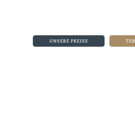
besonders geeignet für Augenbrauen, Lipp
betonen und zu verschönern.
UNSERE PREISE
TE