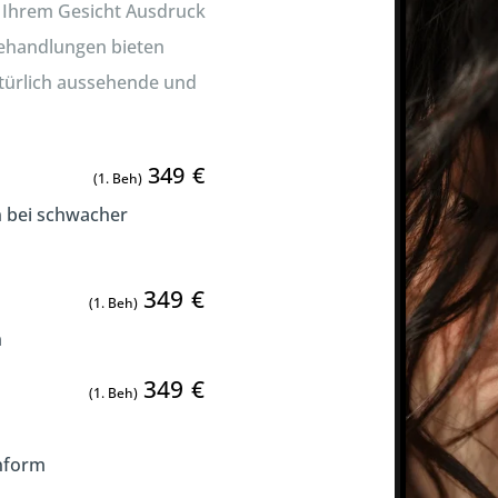
 Ihrem Gesicht Ausdruck
ehandlungen bieten
atürlich aussehende und
349
€
(1. Beh)
n bei schwacher
349
€
(1. Beh)
n
349
€
(1. Beh)
enform