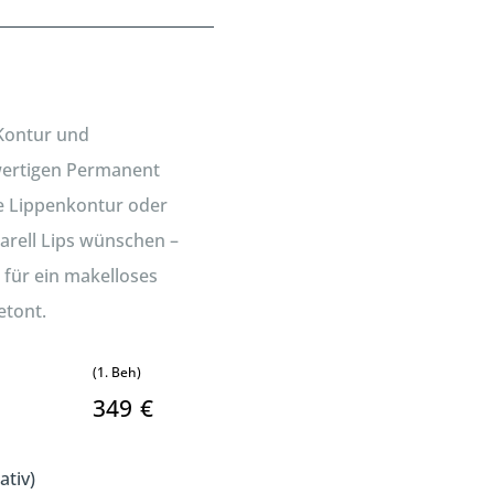
 Kontur und
wertigen Permanent
e Lippenkontur oder
uarell Lips wünschen –
 für ein makelloses
etont.
(1. Beh)
349
€
ativ)