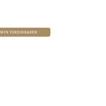
en und Eyeliner, um Ihre natürlichen Gesichtszüge zu
RMIN VEREINBAREN